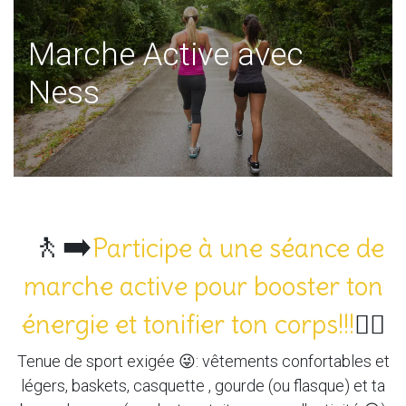
Marche Active avec
Ness
🚶‍➡️
Participe à une séance de
marche active pour booster ton
énergie et tonifier ton corps!!!
🚶‍♀️
Tenue de sport exigée 😜: vêtements confortables et
légers, baskets, casquette , gourde (ou flasque) et ta