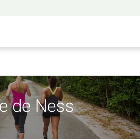
 propos
Activités
Bienvenue à Saigon
A
ve de Ness