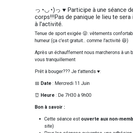
っ◔◡◔)っ ♥ Participe à une séance de m
corps!!!Pas de panique le lieu te sera
à l'activité.
Tenue de sport exigée 😜: vêtements confortabl
humeur (ça c'est gratuit... comme l'activité 😆)
Après un échauffement nous marcherons à un bo
vous tranquillement
Prêt à bouger??? Je t'attends ♥:
📅
Date
: Mercredi 11 Juin
⏰
Heure
: De 7H30 à 9h00
Bon à savoir :
Cette séance est
ouverte aux non-mem
site)