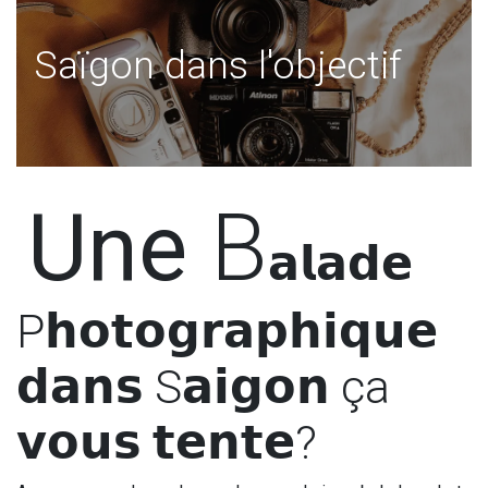
Saïgon dans l'objectif
Une
B
𝗮𝗹𝗮𝗱𝗲 ​
P𝗵𝗼𝘁𝗼𝗴𝗿𝗮𝗽𝗵𝗶𝗾𝘂𝗲
𝗱𝗮𝗻𝘀 S𝗮𝗶𝗴𝗼𝗻 ça
𝘃𝗼𝘂𝘀 𝘁𝗲𝗻𝘁𝗲?