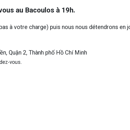
ous au Bacoulos à 19h.
as à votre charge) puis nous nous détendrons en j
ền, Quận 2, Thành phố Hồ Chí Minh
ndez-vous.