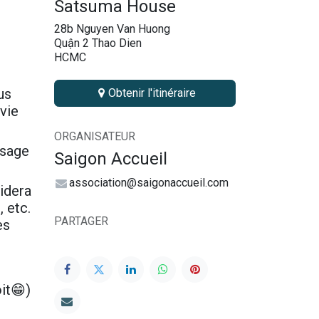
Satsuma House
28b Nguyen Van Huong
Quận 2 Thao Dien
HCMC
us
Obtenir l'itinéraire
 vie
ORGANISATEUR
ssage
Saigon Accueil
association@saigonaccueil.com
idera
 etc.
PARTAGER
es
it😁)