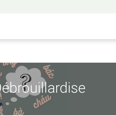
 propos
Activités
Bienvenue à Saigon
A
ébrouillardise