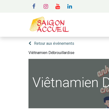
MENU
A
Retour aux événements
Viêtnamien Débrouillardise
Viêtnamien D