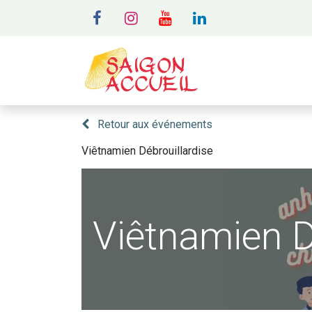
MENU
A
Retour aux événements
Viêtnamien Débrouillardise
Viêtnamien D