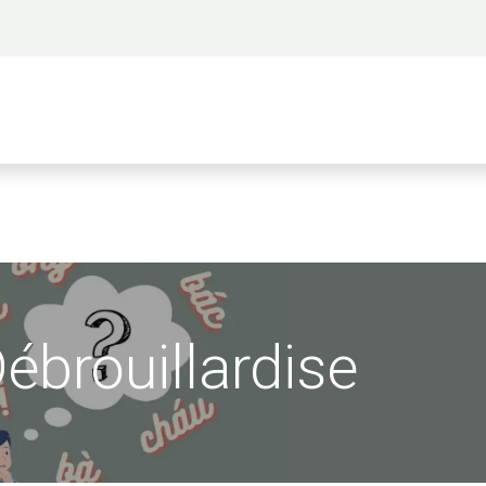
 propos
Activités
Bienvenue à Saigon
A
ébrouillardise