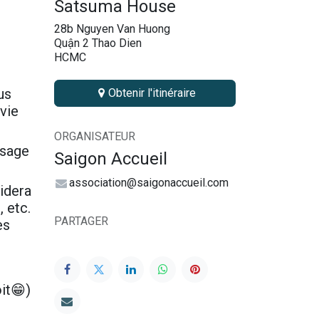
Satsuma House
28b Nguyen Van Huong
Quận 2 Thao Dien
HCMC
us
Obtenir l'itinéraire
 vie
ORGANISATEUR
ssage
Saigon Accueil
association@saigonaccueil.com
idera
 etc.
PARTAGER
es
it😁)