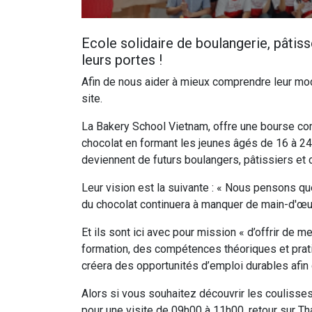
Ecole solidaire de boulangerie, pâtis
leurs portes !
Afin de nous aider à mieux comprendre leur modè
site.
La Bakery School Vietnam, offre une bourse com
chocolat en formant les jeunes âgés de 16 à 24
deviennent de futurs boulangers, pâtissiers et
Leur vision est la suivante : « Nous pensons que
du chocolat continuera à manquer de main-d'œuvr
Et ils sont ici avec pour mission « d’offrir de
formation, des compétences théoriques et prati
créera des opportunités d’emploi durables afin d
Alors si vous souhaitez découvrir les coulisses
pour une visite de 09h00 à 11h00, retour sur T