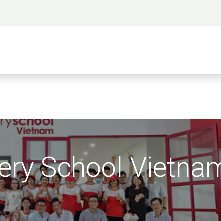
 propos
Activités
Bienvenue à Saigon
A
kery School Vietna