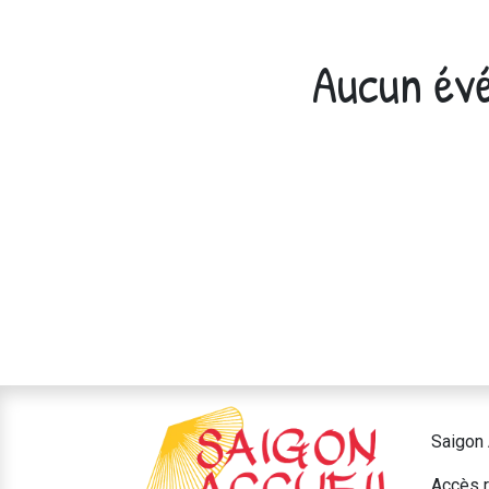
Aucun évé
Saigon 
Accès r