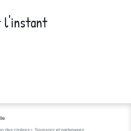
 l'instant
lle
ho des rizières
•
​Sponsors et partenaires​​