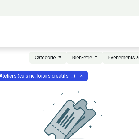
 propos
Activités
Bienvenue à Saigon
A
Catégorie
Bien-être
Événements à
Ateliers (cuisine, loisirs créatifs, ...)
×