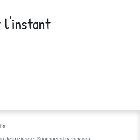
 l'instant
lle
ho des rizières
•
​Sponsors et partenaires​​