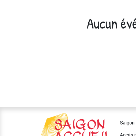
Aucun évé
Saigon 
Accès r