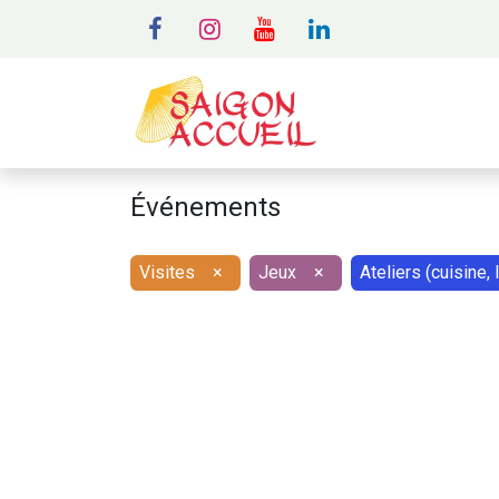
MENU
A
Événements
Visites
×
Jeux
×
Ateliers (cuisine, lo