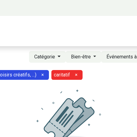
 propos
Activités
Bienvenue à Saigon
A
Catégorie
Bien-être
Événements à
isirs créatifs, ...)
×
caritatif
×