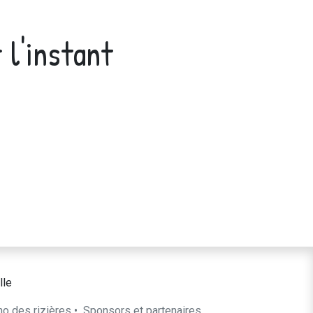
 l'instant
lle
ho des rizières
•
​Sponsors et partenaires​​