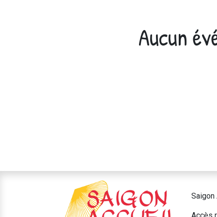
Aucun évé
Saigon 
Accès r