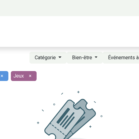
 propos
Activités
Bienvenue à Saigon
A
Catégorie
Bien-être
Événements à
×
Jeux
×