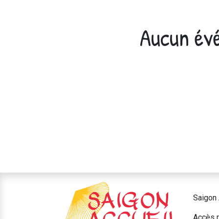
Aucun évé
Saigon 
Accès r