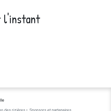
 l'instant
lle
ho des rizières
•
​Sponsors et partenaires​​