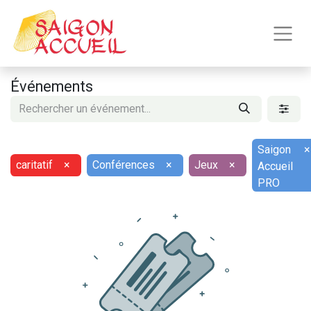
Événements
Saigon
×
caritatif
×
Conférences
×
Jeux
×
Accueil
PRO