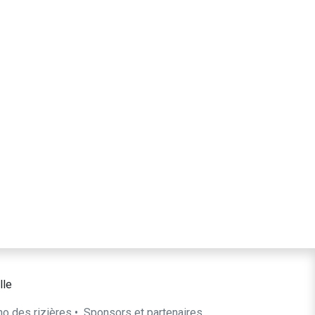
lle
ho des rizières
•
​Sponsors et partenaires​​