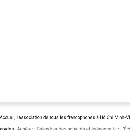
s / Linge de Maison / Accessoires // Clothes / Househhold linen / Accesories
Accueil, l'association de tous les francophones à Hô Chi Minh-Vi
apides :
Adhérer
•
Calendrier des activités et événements
•
L'Éc