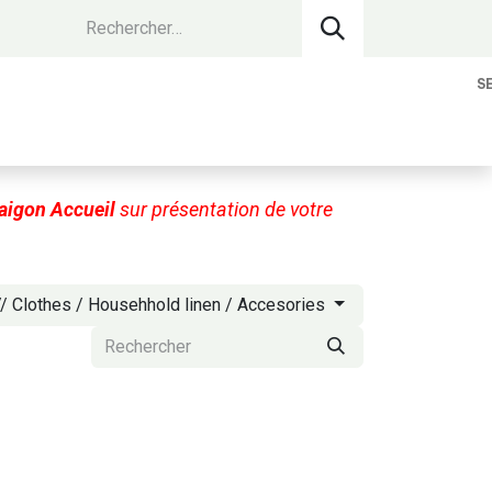
S
vantages Membres
Contact
Devenir 
aigon Accueil
sur présentation de votre
// Clothes / Househhold linen / Accesories