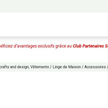
 propos
Activités
Bienvenue à Saigon
A
éficiez d’avantages exclusifs grâce au
Club Partenaires S
, crafts and design, Vêtements / Linge de Maison / Accessoires 