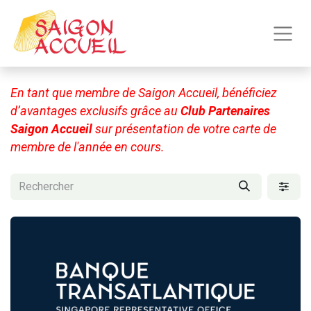
En tant que membre de Saigon Accueil, bénéficiez
d’avantages exclusifs grâce au
Club Partenaires
Saigon Accueil
sur présentation de votre carte de
membre de l'année en cours.