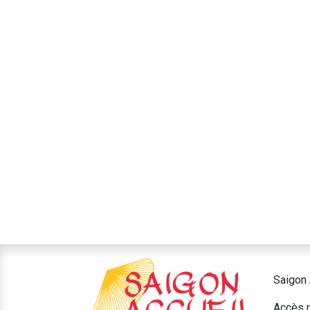
Saigon 
Accès r