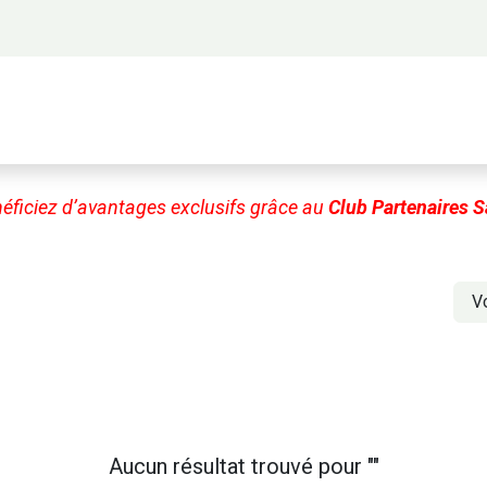
 propos
Activités
Bienvenue à Saigon
A
éficiez d’avantages exclusifs grâce au
Club Partenaires S
V
Aucun résultat trouvé pour "
"