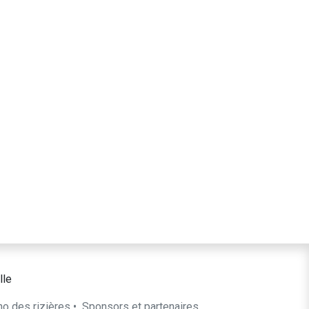
lle
ho des rizières
•
​Sponsors et partenaires​​