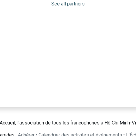
See all partners
Accueil, l'association de tous les francophones à Hô Chi Minh-Vi
apides :
Adhérer
•
Calendrier des activités et événements
•
L'Éc