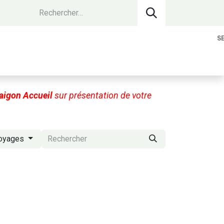
S
vantages Membres
Contact
Devenir 
aigon Accueil
sur présentation de votre
oyages