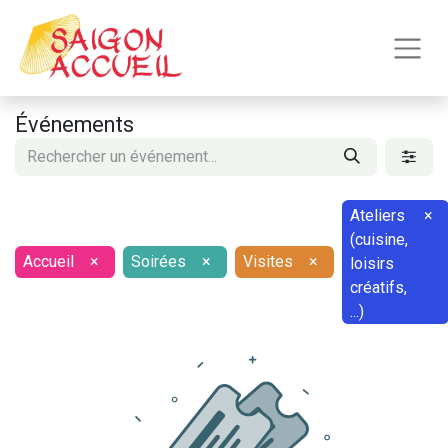
Événements
Ateliers
×
(cuisine,
Accueil
×
Soirées
×
Visites
×
loisirs
créatifs,
...)