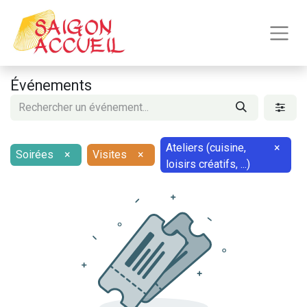
Événements
Ateliers (cuisine,
×
Soirées
×
Visites
×
loisirs créatifs, ...)