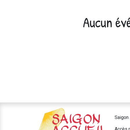
Aucun évé
Saigon 
Accès r