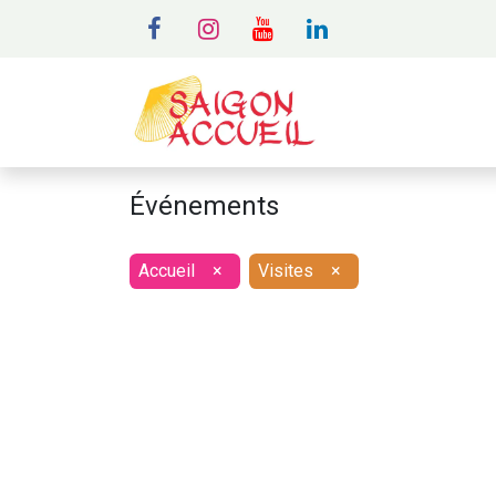
MENU
A
Événements
Accueil
×
Visites
×