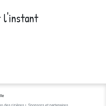
 l'instant
lle
ho des rizières
•
​Sponsors et partenaires​​