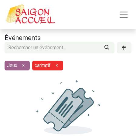
Événements
Jeux
×
caritatif
×