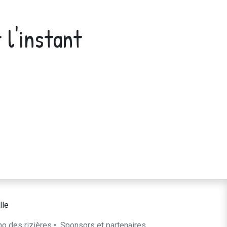
 l'instant
lle
ho des rizières
•
​Sponsors et partenaires​​