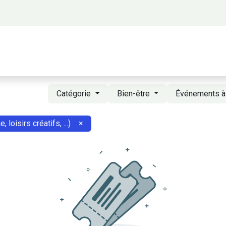
 propos
Activités
Bienvenue à Saigon
A
Catégorie
Bien-être
Événements à
, loisirs créatifs, ...)
×