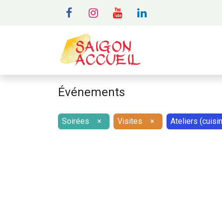
MENU
A
Événements
Soirées
×
Visites
×
Ateliers (cuisine