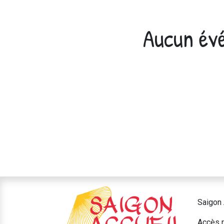
Aucun évé
Saigon 
Accès r